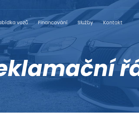
abídka vozů
Financování
Služby
Kontakt
eklamační ř