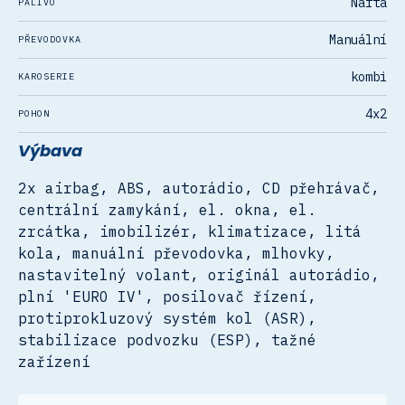
Nafta
PALIVO
Manuální
PŘEVODOVKA
kombi
KAROSERIE
4x2
POHON
Výbava
2x airbag, ABS, autorádio, CD přehrávač,
centrální zamykání, el. okna, el.
zrcátka, imobilizér, klimatizace, litá
kola, manuální převodovka, mlhovky,
nastavitelný volant, originál autorádio,
plní 'EURO IV', posilovač řízení,
protiprokluzový systém kol (ASR),
stabilizace podvozku (ESP), tažné
zařízení