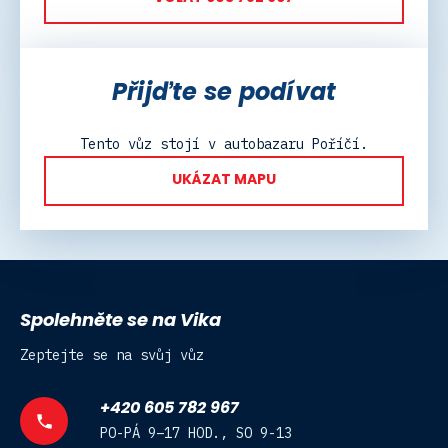
Přijďte se podívat
Tento vůz stojí v autobazaru Poříčí.
UKÁZAT MAPU
Spolehněte se na Vika
Zeptejte se na svůj vůz
+420 605 782 967
PO-PÁ 9–17 HOD., SO 9-13