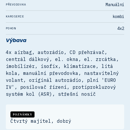
Manuální
PŘEVODOVKA
kombi
KAROSERIE
4x2
POHON
Výbava
4x airbag, autorádio, CD přehrávač,
centrál dálkový, el. okna, el. zrcátka,
imobilizér, isofix, klimatizace, litá
kola, manuální převodovka, nastavitelný
volant, originál autorádio, plní 'EURO
IV', posilovač řízení, protiprokluzový
systém kol (ASR), střešní nosič
POZNÁMKY
Čtvrtý majitel, dobrý