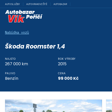
AUTOSLUŽBY
AUTOVRAKOVIŠTĚ
AUTOBAZAR
Nabídka vozů
Škoda Roomster 1,4
NAJETO
ROK VÝROBY
267 000
km
2015
PALIVO
CENA
Benzín
99 000
Kč