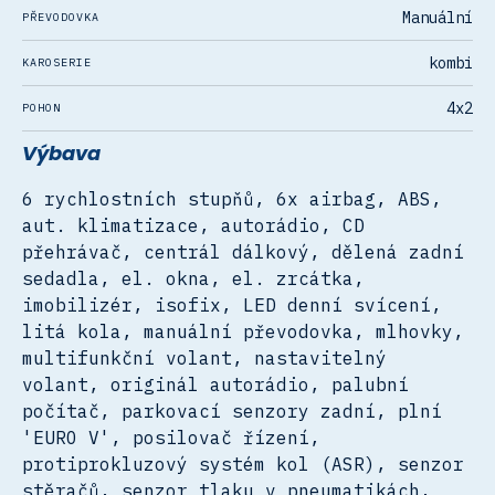
Manuální
PŘEVODOVKA
kombi
KAROSERIE
4x2
POHON
Výbava
6 rychlostních stupňů, 6x airbag, ABS,
aut. klimatizace, autorádio, CD
přehrávač, centrál dálkový, dělená zadní
sedadla, el. okna, el. zrcátka,
imobilizér, isofix, LED denní svícení,
litá kola, manuální převodovka, mlhovky,
multifunkční volant, nastavitelný
volant, originál autorádio, palubní
počítač, parkovací senzory zadní, plní
'EURO V', posilovač řízení,
protiprokluzový systém kol (ASR), senzor
stěračů, senzor tlaku v pneumatikách,