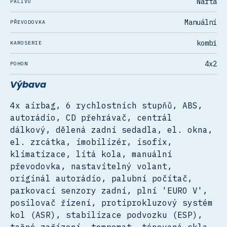
Nafta
PALIVO
Manuální
PŘEVODOVKA
kombi
KAROSERIE
4x2
POHON
Výbava
4x airbag, 6 rychlostních stupňů, ABS,
autorádio, CD přehrávač, centrál
dálkový, dělená zadní sedadla, el. okna,
el. zrcátka, imobilizér, isofix,
klimatizace, litá kola, manuální
převodovka, nastavitelný volant,
originál autorádio, palubní počítač,
parkovací senzory zadní, plní 'EURO V',
posilovač řízení, protiprokluzový systém
kol (ASR), stabilizace podvozku (ESP),
tažné zařízení, tempomat, tónovaná skla,