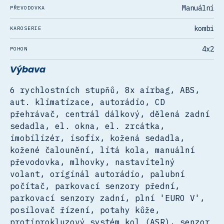
Manuální
PŘEVODOVKA
kombi
KAROSERIE
4x2
POHON
Výbava
6 rychlostních stupňů, 8x airbag, ABS,
aut. klimatizace, autorádio, CD
přehrávač, centrál dálkový, dělená zadní
sedadla, el. okna, el. zrcátka,
imobilizér, isofix, kožená sedadla,
kožené čalounění, litá kola, manuální
převodovka, mlhovky, nastavitelný
volant, originál autorádio, palubní
počítač, parkovací senzory přední,
parkovací senzory zadní, plní 'EURO V',
posilovač řízení, potahy kůže,
protiprokluzový systém kol (ASR), senzor