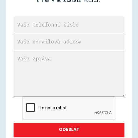
u nás v autobazaru Poříčí.