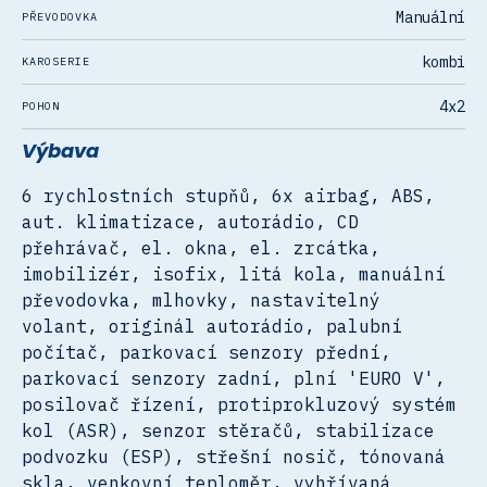
Manuální
PŘEVODOVKA
kombi
KAROSERIE
4x2
POHON
Výbava
6 rychlostních stupňů, 6x airbag, ABS,
aut. klimatizace, autorádio, CD
přehrávač, el. okna, el. zrcátka,
imobilizér, isofix, litá kola, manuální
převodovka, mlhovky, nastavitelný
volant, originál autorádio, palubní
počítač, parkovací senzory přední,
parkovací senzory zadní, plní 'EURO V',
posilovač řízení, protiprokluzový systém
kol (ASR), senzor stěračů, stabilizace
podvozku (ESP), střešní nosič, tónovaná
skla, venkovní teploměr, vyhřívaná