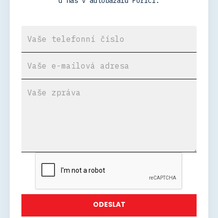
u nás v autobazaru Poříčí.